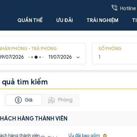
Hotline
QUẦN THỂ
ƯU ĐÃI
TRẢI NGHIỆM
T
NHẬN PHÒNG - TRẢ PHÒNG
SỐ PHÒNG
09/07/2026
11/07/2026
 quả tìm kiếm
Giá
Phòng
KHÁCH HÀNG THÀNH VIÊN
Ưu đãi bao gồm