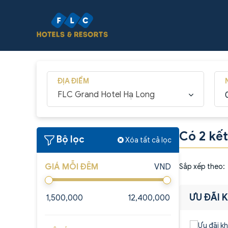
ĐỊA ĐIỂM
FLC Grand Hotel Hạ Long
Có 2 kết
Bộ lọc
Xóa tất cả lọc
GIÁ MỖI ĐÊM
VND
Sắp xếp theo:
ƯU ĐÃI 