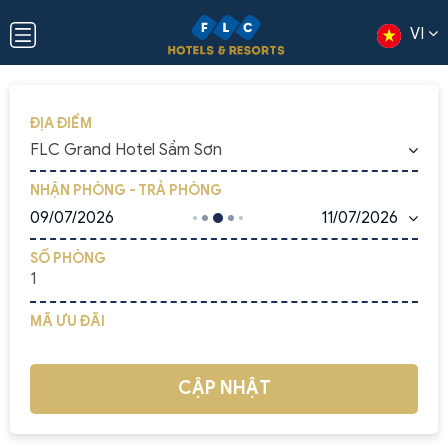
VI
ĐỊA ĐIỂM
FLC Grand Hotel Sầm Sơn
NHẬN PHÒNG - TRẢ PHÒNG
09/07/2026
11/07/2026
SỐ PHÒNG
MÃ ƯU ĐÃI
CẬP NHẬT