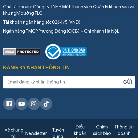
Chủ tài khoản: Công ty TNHH Một thành viên Quản lý khách sạn và
khu nghỉ dưỡng FLC
Tài khoản ngân hàng số: 026475 (VNĐ)
Ngân hàng TMCP Phương Đông (OCB) – Chi nhánh Hà Nội.
ĐĂNG KÝ NHẬN THÔNG TIN
GỬI
Điều
Chính
Thông tin
Về chúng
Tuyển
Newsletter
khoản
sách bảo
doanh
tôi
dụng