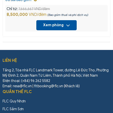
Chỉ từ:
7,666,667 VND/đêm
8,500,000
VND/đêm
(Bao gồm thuế và phí dịch vụ)
Xem phòng
LIÊN HỆ
Tầng 2, Tòa nhà FLC Landmark Tower, đường Lê Đức Thọ, Phường
Mỹ Đình 2, Quận Nam Từ Liêm, Thành phố Hà Nội, Việt Nam
Điện thoại: (+84) 96 262 5582
Email: resa@flc.vn | fitbooking@flc.vn (Khách lẻ)
QUẦN THỂ FLC
FLC Quy Nhơn
FLC Sầm Sơn