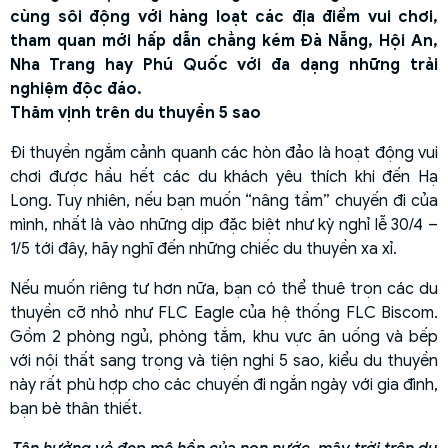
cùng sôi động với hàng loạt các địa điểm vui chơi,
tham quan mới hấp dẫn chẳng kém Đà Nẵng, Hội An,
Nha Trang hay Phú Quốc với đa dạng những trải
nghiệm độc đáo.
Thăm vịnh trên du thuyền 5 sao
Đi thuyền ngắm cảnh quanh các hòn đảo là hoạt động vui
chơi được hầu hết các du khách yêu thích khi đến Hạ
Long. Tuy nhiên, nếu bạn muốn “nâng tầm” chuyến đi của
mình, nhất là vào những dịp đặc biệt như kỳ nghỉ lễ 30/4 –
1/5 tới đây, hãy nghĩ đến những chiếc du thuyền xa xỉ.
Nếu muốn riêng tư hơn nữa, bạn có thể thuê trọn các du
thuyền cỡ nhỏ như FLC Eagle của hệ thống FLC Biscom.
Gồm 2 phòng ngủ, phòng tắm, khu vực ăn uống và bếp
với nội thất sang trọng và tiện nghi 5 sao, kiểu du thuyền
này rất phù hợp cho các chuyến đi ngắn ngày với gia đình,
bạn bè thân thiết.