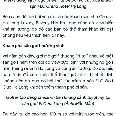
View hướng vịnh “cực phẩm” từ bể bơi vô cực của khách
sạn FLC Grand Hotel Hạ Long
Bên cạnh đó, bể bơi vô cực tại các khách sạn như Central
Ha Long Luxury, Beverly Hills Ha Long cũng có view biển
khá ấn tượng, do đó các bạn có thể tham khảo khi đặt
phòng nếu yêu thích tiện ích này.
Khám phá sân golf hướng vịnh
Vài năm gần đây, giới mê golf thường “rỉ tai” nhau về một
sân golf nằm trên đồi có view cực “xịn” với những hố golf
nhìn thẳng ra vịnh Hạ Long vô cùng ấn tượng. Do đó, nếu
bạn là tín đồ của “môn thể thao quý tộc” thì nhất định
không nên bỏ qua cơ hội thử sức mình ở sân FLC Golf
Club Ha Long khi đến thăm thành phố di sản.
Golfer tạo dáng check-in bên khung cảnh tuyệt mỹ tại
sân golf FLC Hạ Long (Ảnh: Mẫn Mẫn)
Tại đây, từ độ cao hơn 100 m so với mặt nước biển, các