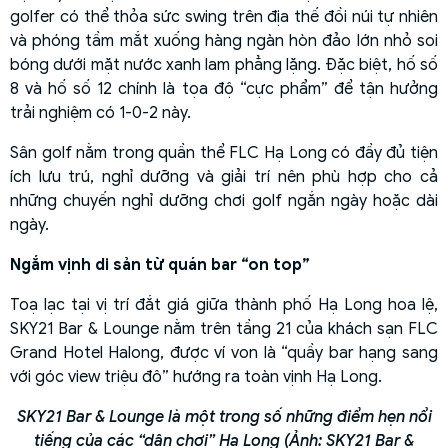
golfer có thể thỏa sức swing trên địa thế đồi núi tự nhiên
và phóng tầm mắt xuống hàng ngàn hòn đảo lớn nhỏ soi
bóng dưới mặt nước xanh lam phẳng lặng. Đặc biệt, hố số
8 và hố số 12 chính là tọa độ “cực phẩm” để tận hưởng
trải nghiệm có 1-0-2 này.
Sân golf nằm trong quần thể FLC Hạ Long có đầy đủ tiện
ích lưu trú, nghỉ dưỡng và giải trí nên phù hợp cho cả
những chuyến nghỉ dưỡng chơi golf ngắn ngày hoặc dài
ngày.
Ngắm vịnh di sản từ quán bar “on top”
Toạ lạc tại vị trí đắt giá giữa thành phố Hạ Long hoa lệ,
SKY21 Bar & Lounge nằm trên tầng 21 của khách sạn FLC
Grand Hotel Halong, được ví von là “quầy bar hạng sang
với góc view triệu đô” hướng ra toàn vịnh Hạ Long.
SKY21 Bar & Lounge là một trong số những điểm hẹn nổi
tiếng của các “dân chơi” Hạ Long (Ảnh: SKY21 Bar &