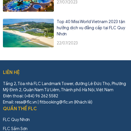
27/07/2023
Top 40 Miss World Vietnam 2023 tận
hưởng dịch vụ đẳng cấp tại FLC Quy
Nhơn
22/07/2023
LIÊN HỆ
Tầng 2, Tòa nhà FLC Landmark Tower, đường Lê Đức Thọ, Phường
Mỹ Đình 2, Quận Nam Từ Liêm, Thành phố Hà Nội, Việt Nam
Điện thoại: (+84) 96 262 5582
Email: resa@flc.vn | fitbooking@flc.vn (Khách lẻ)
QUẦN THỂ FLC
FLC Quy Nhơn
FLC Sầm Sơn