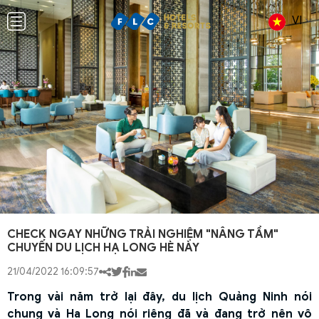
VI
CHECK NGAY NHỮNG TRẢI NGHIỆM "NÂNG TẦM"
CHUYẾN DU LỊCH HẠ LONG HÈ NÀY
21/04/2022 16:09:57
Trong vài năm trở lại đây, du lịch Quảng Ninh nói
chung và Hạ Long nói riêng đã và đang trở nên vô