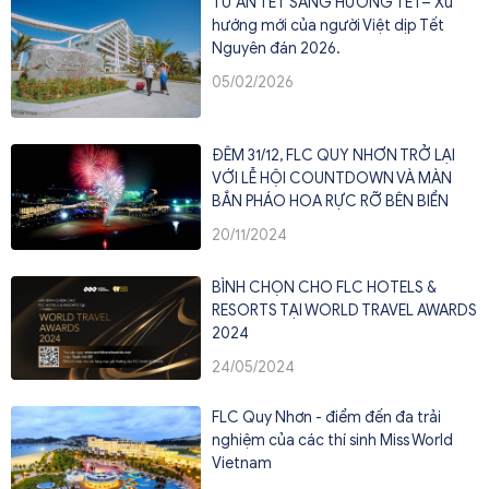
TỪ ĂN TẾT SANG HƯỞNG TẾT– Xu
hướng mới của người Việt dịp Tết
Nguyên đán 2026.
05/02/2026
ĐÊM 31/12, FLC QUY NHƠN TRỞ LẠI
VỚI LỄ HỘI COUNTDOWN VÀ MÀN
BẮN PHÁO HOA RỰC RỠ BÊN BIỂN
20/11/2024
BÌNH CHỌN CHO FLC HOTELS &
RESORTS TẠI WORLD TRAVEL AWARDS
2024
24/05/2024
FLC Quy Nhơn - điểm đến đa trải
nghiệm của các thí sinh Miss World
Vietnam