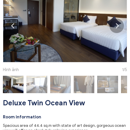
Hình ảnh
1
/5
Deluxe Twin Ocean View
Room information
Spacious area of 44.4 sq.m with state of art design, gorgeous ocean