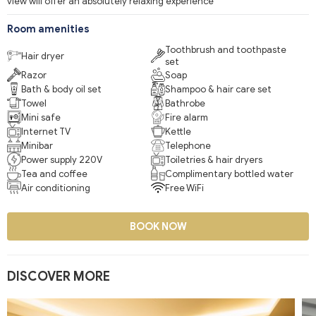
view will offer an absolutely relaxing experience
Room amenities
Toothbrush and toothpaste
Hair dryer
set
Razor
Soap
Bath & body oil set
Shampoo & hair care set
Towel
Bathrobe
Mini safe
Fire alarm
Internet TV
Kettle
Minibar
Telephone
Power supply 220V
Toiletries & hair dryers
Tea and coffee
Complimentary bottled water
Air conditioning
Free WiFi
BOOK NOW
DISCOVER MORE