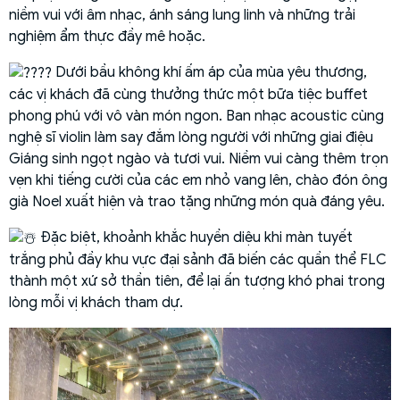
niềm vui với âm nhạc, ánh sáng lung linh và những trải
nghiệm ẩm thực đầy mê hoặc.
Dưới bầu không khí ấm áp của mùa yêu thương,
các vị khách đã cùng thưởng thức một bữa tiệc buffet
phong phú với vô vàn món ngon. Ban nhạc acoustic cùng
nghệ sĩ violin làm say đắm lòng người với những giai điệu
Giáng sinh ngọt ngào và tươi vui. Niềm vui càng thêm trọn
vẹn khi tiếng cười của các em nhỏ vang lên, chào đón ông
già Noel xuất hiện và trao tặng những món quà đáng yêu.
Đặc biệt, khoảnh khắc huyền diệu khi màn tuyết
trắng phủ đầy khu vực đại sảnh đã biến các quần thể FLC
thành một xứ sở thần tiên, để lại ấn tượng khó phai trong
lòng mỗi vị khách tham dự.