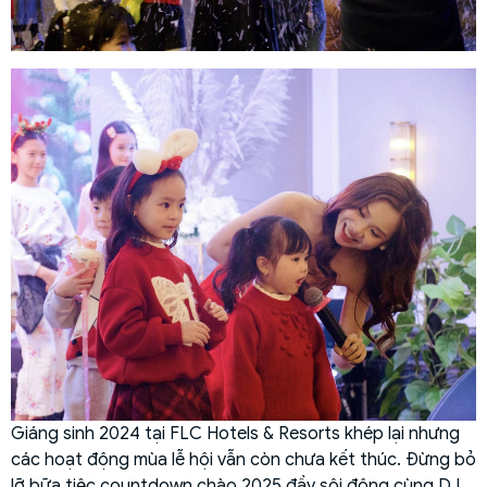
Giáng sinh 2024 tại FLC Hotels & Resorts khép lại nhưng
các hoạt động mùa lễ hội vẫn còn chưa kết thúc. Đừng bỏ
lỡ bữa tiệc countdown chào 2025 đầy sôi động cùng DJ