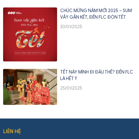
CHÚC MỪNG NĂM MỚI 2025 – SUM
VẦY GẮN KẾT, ĐẾN FLC ĐÓN TẾT
30/01/2025
TẾT NÀY MÌNH ĐI ĐÂU THẾ? ĐẾN FLC
LÀ HẾT Ý
25/01/2025
LIÊN HỆ