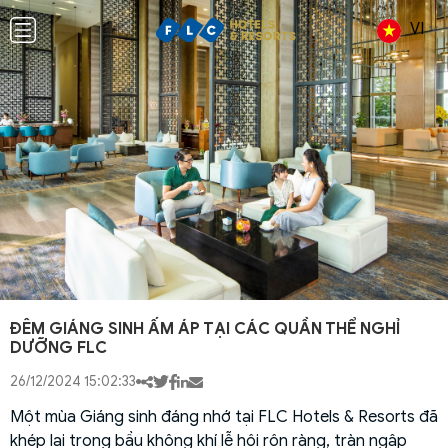
VI
ĐÊM GIÁNG SINH ẤM ÁP TẠI CÁC QUẦN THỂ NGHỈ
DƯỠNG FLC
26/12/2024 15:02:33
Một mùa Giáng sinh đáng nhớ tại FLC Hotels & Resorts đã
khép lại trong bầu không khí lễ hội rộn ràng, tràn ngập