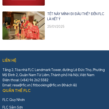
TẾT NÀY MÌNH ĐI ĐÂU THẾ? ĐẾN FLC
LÀ HẾT Ý
25/01/2025
LIÊN HỆ
Tầng 2, Tòa nhà FLC Landmark Tower, đường Lê Đức Thọ, Phường
Mỹ Đình 2, Quận Nam Từ Liêm, Thành phố Hà Nội, Việt Nam
Điện thoại: (+84) 96 262 5582
Email: resa@flc.vn | fitbooking@flc.vn (Khách lẻ)
QUẦN THỂ FLC
FLC Quy Nhơn
FLC Sầm Sơn