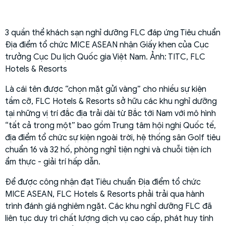
3 quần thể khách sạn nghỉ dưỡng FLC đáp ứng Tiêu chuẩn
Địa điểm tổ chức MICE ASEAN nhận Giấy khen của Cục
trưởng Cục Du lịch Quốc gia Việt Nam. Ảnh: TITC, FLC
Hotels & Resorts
Là cái tên được “chọn mặt gửi vàng” cho nhiều sự kiện
tầm cỡ, FLC Hotels & Resorts sở hữu các khu nghỉ dưỡng
tại những vị trí đắc địa trải dài từ Bắc tới Nam với mô hình
“tất cả trong một” bao gồm Trung tâm hội nghị Quốc tế,
địa điểm tổ chức sự kiện ngoài trời, hệ thống sân Golf tiêu
chuẩn 16 và 32 hố, phòng nghỉ tiện nghi và chuỗi tiện ích
ẩm thực - giải trí hấp dẫn.
Để được công nhận đạt Tiêu chuẩn Địa điểm tổ chức
MICE ASEAN, FLC Hotels & Resorts phải trải qua hành
trình đánh giá nghiêm ngặt. Các khu nghỉ dưỡng FLC đã
liên tục duy trì chất lượng dịch vụ cao cấp, phát huy tính