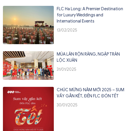
FLC Ha Long: A Premier Destination
for Luxury Weddings and
International Events
13/02/2025
MÚA LÂN RỘN RÀNG, NGẬP TRÀN
LỘC XUÂN
31/01/2025
CHÚC MỪNG NĂM MỚI 2025 – SUM
VẦY GẮN KẾT, ĐẾN FLC ĐÓN TẾT
30/01/2025