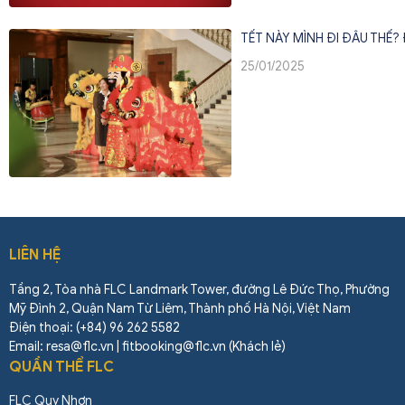
TẾT NÀY MÌNH ĐI ĐÂU THẾ? 
25/01/2025
LIÊN HỆ
Tầng 2, Tòa nhà FLC Landmark Tower, đường Lê Đức Thọ, Phường
Mỹ Đình 2, Quận Nam Từ Liêm, Thành phố Hà Nội, Việt Nam
Điện thoại: (+84) 96 262 5582
Email: resa@flc.vn | fitbooking@flc.vn (Khách lẻ)
QUẦN THỂ FLC
FLC Quy Nhơn