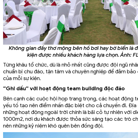
Không gian đầy thơ mộng bên hồ bơi hay bờ biển là đ
kiện được nhiều khách hàng lựa chọn. Ảnh: 
Từng khâu tổ chức, dù là nhỏ nhất cũng được đội ngũ nh
chuẩn bị chu đáo, tận tâm và chuyên nghiệp để đảm bảo
của mỗi sự kiện.
“Ghi dấu” với hoạt động team building độc đáo
Bên cạnh các cuộc hội họp trang trọng, các hoạt động te
yếu tố tạo nên điểm nhấn đặc biệt cho cả chuyến đi. Địa
những hoạt động ngoài trời chính là bãi cỏ tự nhiên với di
1000m2, nơi du khách được thỏa sức sáng tạo các trò c
nên những kỷ niệm khó quên bên đồng đội.