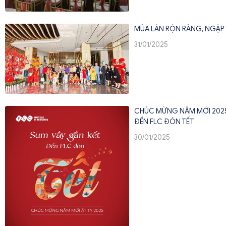
MÚA LÂN RỘN RÀNG, NGẬP
31/01/2025
CHÚC MỪNG NĂM MỚI 2025 
ĐẾN FLC ĐÓN TẾT
30/01/2025