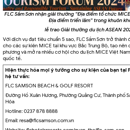
FLC Sầm Sơn nhận giải thưởng “Địa điểm tổ chức MI
Địa điểm triển lãm” trong khuôn kh
lễ trao Giải thưởng du lịch ASEAN 20
Với dịch vụ đạt tiêu chuẩn 5 sao, FLC Sầm Sơn trở thành 
cho các sự kiện MICE tại khu vực Bắc Trung Bộ, tạo nên
phương và mở ra nhiều cơ hội cho du lịch MICE Việt Nam 
quốc tế.
Hiện thực hóa mọi ý tưởng cho sự kiện của bạn tại 
hệ tư vấn:
FLC SAMSON BEACH & GOLF RESORT
Đường Hồ Xuân Hương, Phường Quảng Cư, Thành phố Sầ
Hóa
Hotline: 0237 878 8888
Email: resa@flcsamson.com.vn
Website: flchotelsresorts.com/quan-the/flc-sam-son