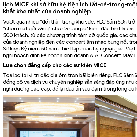
lịch MICE khi sở hữu hệ tiện ích tất-cả-trong-m
khắt khe nhất của doanh nghiệp.
Vượt qua nhiều “đối thủ” trong khu vực, FLC Sầm Sơn trở
“chọn mặt gửi vàng” cho đa dạng sự kiện, đặc biệt là các
500 khách, từ các chương trình tầm cỡ quốc gia, các ch
của doanh nghiệp đến các concert âm nhạc bùng nổ, tro
Sự kiện Kỷ niệm 50 năm thiết lập quan hệ ngoại giao Việ
nghị hoạch định kế hoạch kinh doanh AIA; Concert Mây La
Lựa chọn đẳng cấp cho các sự kiện MICE
Tọa lạc tại vị trí đắc địa ôm trọn bãi biển riêng, FLC Sầm 
đồng bộ và dịch vụ chuyên nghiệp sẵn sàng đáp ứng nhu 
nghỉ dưỡng cao cấp, để lại dấu ấn sâu đậm trong lòng du 