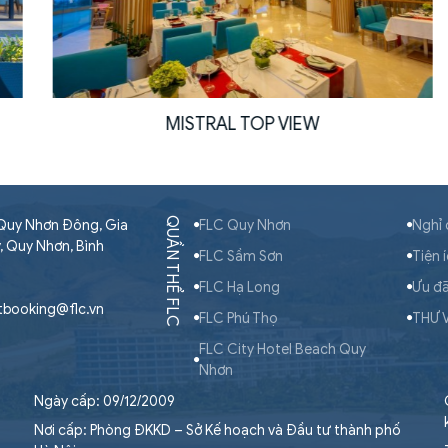
MISTRAL TOP VIEW
QUẦN THỂ FLC
. Quy Nhơn Đông, Gia
FLC Quy Nhơn
Nghỉ
ý, Quy Nhơn, Bình
FLC Sầm Sơn
Tiện 
FLC Hạ Long
Ưu đã
itbooking@flc.vn
FLC Phú Thọ
THƯ 
FLC City Hotel Beach Quy
Nhơn
Ngày cấp: 09/12/2009
Nơi cấp: Phòng ĐKKD – Sở Kế hoạch và Đầu tư thành phố