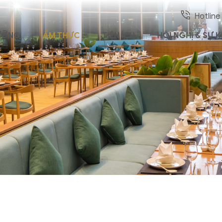
Hotline
ƯỠNG
ẨM THỰC
TIỆN ÍCH
HỘI NGHỊ & SỰ K