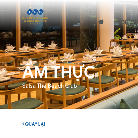
NGHỈ D
ẨM THỰC
Salsa The Beach Club
QUAY LẠI