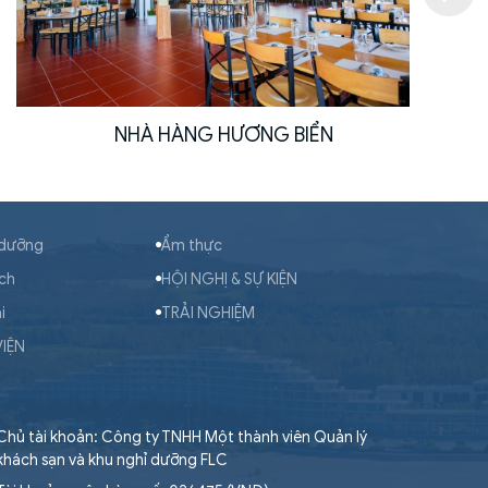
NHÀ HÀNG HƯƠNG BIỂN
 dưỡng
Ẩm thực
ích
HỘI NGHỊ & SỰ KIỆN
i
TRẢI NGHIỆM
VIỆN
Chủ tài khoản: Công ty TNHH Một thành viên Quản lý
khách sạn và khu nghỉ dưỡng FLC