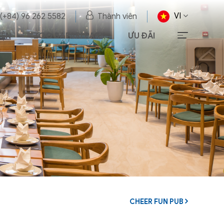
VI
 (+84) 96 262 5582
Thành viên
IỆN
ZOO SAFARI PARK
ƯU ĐÃI
CHEER FUN PUB