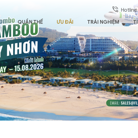
Hotline
QUẦN THỂ
ƯU ĐÃI
TRẢI NGHIỆM
T