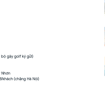
 bộ gậy golf ký gửi)
y Nhơn
đ/khách (chặng Hà Nội)