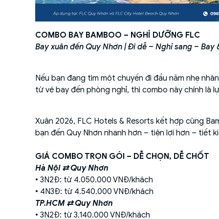
COMBO BAY BAMBOO – NGHỈ DƯỠNG FLC
Bay xuân đến Quy Nhơn | Đi dễ – Nghỉ sang – Bay & 
Nếu bạn đang tìm một chuyến đi đầu năm nhẹ nhàng
từ vé bay đến phòng nghỉ, thì combo này chính là l
Xuân 2026, FLC Hotels & Resorts kết hợp cùng Ba
bạn đến Quy Nhơn nhanh hơn – tiện lợi hơn – tiết ki
GIÁ COMBO TRỌN GÓI – DỄ CHỌN, DỄ CHỐT
Hà Nội ⇄ Quy Nhơn
• 3N2Đ: từ 4.050.000 VNĐ/khách
• 4N3Đ: từ 4.540.000 VNĐ/khách
TP.HCM ⇄ Quy Nhơn
• 3N2Đ: từ 3.140.000 VNĐ/khách