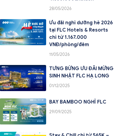
28/05/2026
Ưu đãi nghỉ dưỡng hè 2026
tại FLC Hotels & Resorts
chỉ từ 1.167.000
VNĐ/phòng/đêm
11/05/2026
TƯNG BỪNG ƯU ĐÃI MỪNG
SINH NHẬT FLC HẠ LONG
01/12/2025
BAY BAMBOO NGHỈ FLC
29/09/2025
Stay & Chill chỉ từ 565K –