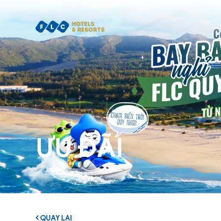
ƯU ĐÃI
QUAY LẠI