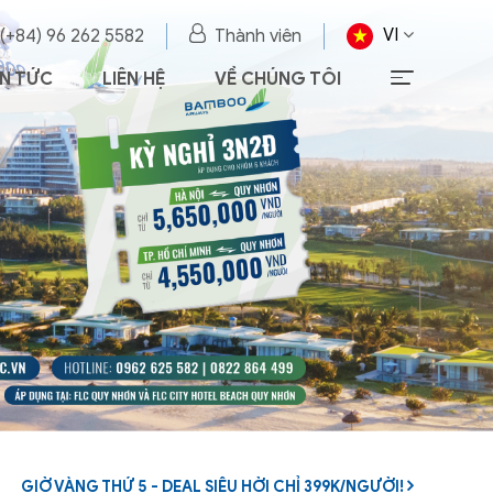
VI
 (+84) 96 262 5582
Thành viên
IN TỨC
LIÊN HỆ
VỀ CHÚNG TÔI
GIỜ VÀNG THỨ 5 - DEAL SIÊU HỜI CHỈ 399K/NGƯỜI!