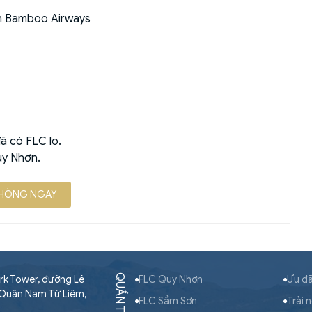
ch Bamboo Airways
ã có FLC lo.
Quy Nhơn.
PHÒNG NGAY
QUẦN THỂ FLC
rk Tower, đường Lê
FLC Quy Nhơn
Ưu đã
 Quận Nam Từ Liêm,
FLC Sầm Sơn
Trải 