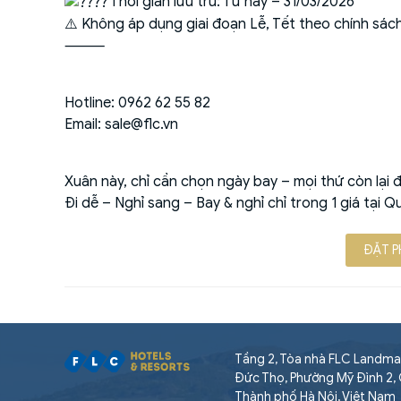
Thời gian lưu trú: Từ nay – 31/03/2026
⚠️ Không áp dụng giai đoạn Lễ, Tết theo chính sá
⸻
Hotline: 0962 62 55 82
Email: sale@flc.vn
Xuân này, chỉ cần chọn ngày bay – mọi thứ còn lại đ
Đi dễ – Nghỉ sang – Bay & nghỉ chỉ trong 1 giá tại 
ĐẶT 
Tầng 2, Tòa nhà FLC Landma
Đức Thọ, Phường Mỹ Đình 2,
Thành phố Hà Nội, Việt Nam