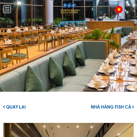
VI
QUAY LẠI
NHÀ HÀNG FISH CÁ