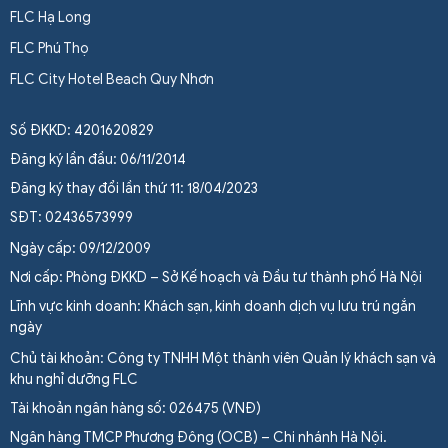
FLC Hạ Long
FLC Phú Thọ
FLC City Hotel Beach Quy Nhơn
Số ĐKKD: 4201620829
Đăng ký lần đầu: 06/11/2014
Đăng ký thay đổi lần thứ 11: 18/04/2023
SĐT: 02436573999
Ngày cấp: 09/12/2009
Nơi cấp: Phòng ĐKKD – Sở Kế hoạch và Đầu tư thành phố Hà Nội
Lĩnh vực kinh doanh: Khách sạn, kinh doanh dịch vụ lưu trú ngắn
ngày
Chủ tài khoản: Công ty TNHH Một thành viên Quản lý khách sạn và
khu nghỉ dưỡng FLC
Tài khoản ngân hàng số: 026475 (VNĐ)
Ngân hàng TMCP Phương Đông (OCB) – Chi nhánh Hà Nội.